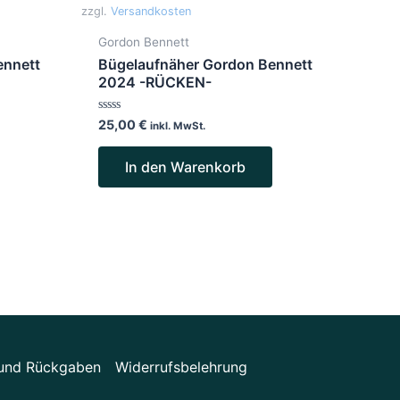
zzgl.
Versandkosten
Gordon Bennett
ennett
Bügelaufnäher Gordon Bennett
2024 -RÜCKEN-
Bewertet
25,00
€
inkl. MwSt.
mit
0
von
In den Warenkorb
5
n und Rückgaben
Widerrufsbelehrung