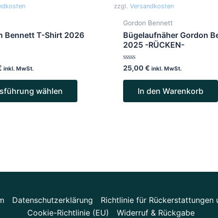
Varianten
ndkosten
zzgl.
Versandkosten
auf.
n
Gordon Bennett
Die
 Bennett T-Shirt 2026
Bügelaufnäher Gordon B
Optionen
2025 -RÜCKEN-
können
Bewertet
€
25,00
€
auf
inkl. MwSt.
inkl. MwSt.
mit
0
der
von
sführung wählen
In den Warenkorb
5
Produktseite
gewählt
werden
m
Datenschutzerklärung
Richtlinie für Rückerstattunge
Cookie-Richtlinie (EU)
Widerruf & Rückgabe