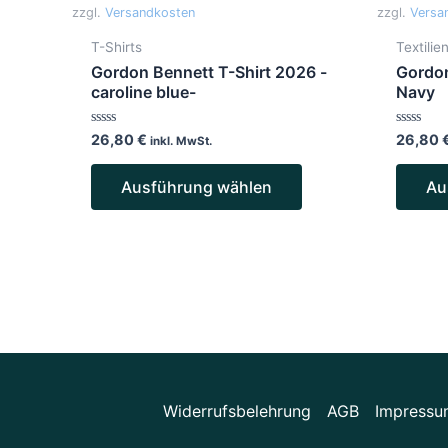
Varianten
zzgl.
Versandkosten
zzgl.
Versa
auf.
T-Shirts
Textilie
Die
Gordon Bennett T-Shirt 2026 -
Gordon
Optionen
caroline blue-
Navy
können
Bewertet
Bewertet
26,80
€
26,80
auf
inkl. MwSt.
mit
mit
0
0
der
von
von
Ausführung wählen
Au
5
5
Produktseite
gewählt
werden
Widerrufsbelehrung
AGB
Impressu