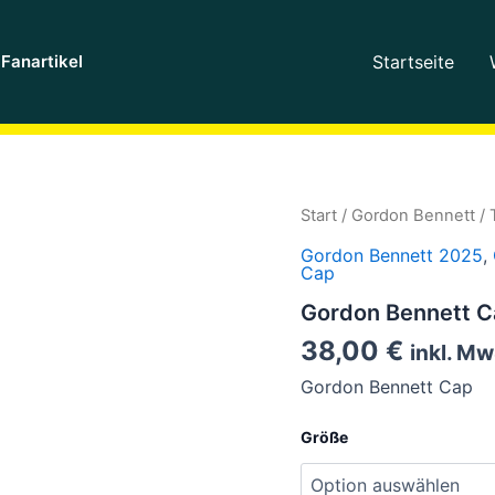
Fanartikel
Startseite
Gordon
Start
/
Gordon Bennett
/
Bennett
Gordon Bennett 2025
,
Cap
Cap
2026
-
Gordon Bennett Ca
Flexfit-
Menge
38,00
€
inkl. Mw
Gordon Bennett Cap
Größe