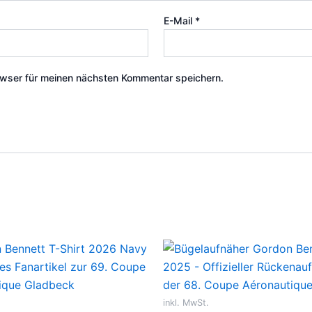
E-Mail
*
wser für meinen nächsten Kommentar speichern.
Dieses
Produkt
weist
mehrere
inkl. MwSt.