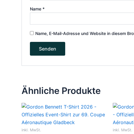
Name
*
Name, E-Mail-Adresse und Website in diesem Bro
Ähnliche Produkte
Dieses
Produkt
weist
mehrere
inkl. MwSt.
inkl. MwSt.