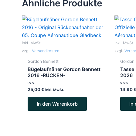
Ähnliche Produkte
inkl. MwSt.
inkl. MwSt.
zzgl.
Versandkosten
zzgl.
Versa
Gordon Bennett
Gordon 
Bügelaufnäher Gordon Bennett
Tasse 
2016 -RÜCKEN-
2026
Bewertet
Bewertet
25,00
€
14,90
inkl. MwSt.
mit
mit
0
0
von
von
In den Warenkorb
In
5
5