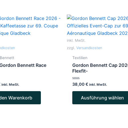
inkl. MwSt.
ndkosten
zzgl.
Versandkosten
Bennett
Textilien
Gordon Bennett Race
Gordon Bennett Cap 202
Flexfit-
Bewertet
€
38,00
€
inkl. MwSt.
inkl. MwSt.
mit
0
von
 den Warenkorb
Ausführung wählen
5