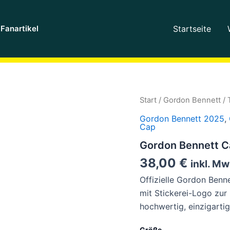
Fanartikel
Startseite
Gordon
Start
/
Gordon Bennett
/
Bennett
Gordon Bennett 2025
,
Cap
Cap
2026
-
Gordon Bennett Ca
Flexfit-
Navy
38,00
€
inkl. Mw
Menge
Offizielle Gordon Benne
mit Stickerei-Logo zur
hochwertig, einzigartig
Größe