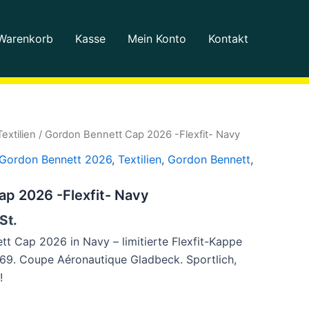
Warenkorb
Kasse
Mein Konto
Kontakt
Textilien
/ Gordon Bennett Cap 2026 -Flexfit- Navy
Gordon Bennett 2026
,
Textilien
,
Gordon Bennett
,
p 2026 -Flexfit- Navy
St.
tt Cap 2026 in Navy – limitierte Flexfit-Kappe
 69. Coupe Aéronautique Gladbeck. Sportlich,
!